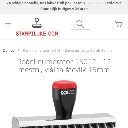
Za oddajo naročila, nas lahko tudi pokličete:
01 51 55 000
| Izdelava
štampiljk in žigov v 24 urah
Preskoči
na
Iskanje
Mo
vsebino
Domov
Ročni numerator 15012 - 12 mestni, višina številk 15mm
Ročni numerator 15012 - 12
mestni, višina številk 15mm
Preskoči
na
konec
galerije
slik