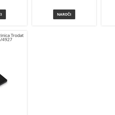
I
NAROČI
inica Trodat
6/4927