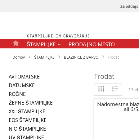
Za oddajo 
Preskoči
na
vsebino
ŠTAMPILJKE
PRODAJNO MESTO
Domov
ŠTAMPILJKE
BLAZINICE Z BARVO
Trodat
Trodat
AVTOMATSKE
DATUMSKE
Prikaži
Mreža
Seznam
17
el
kot
ROČNE
ŽEPNE ŠTAMPILJKE
Nadomestna blaz
ali 6/
XXL ŠTAMPILJKE
EOS ŠTAMPILJKE
NIO ŠTAMPILJKE
UV ŠTAMPILJKE