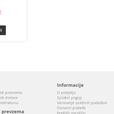
€
I
Informacije
 ob prevzemu
O podjetju
ob dostavi
Splošni pogoji
predračunu
Varovanje osebnih podatkov
Osnovni podatki
i prevzema
Prekliči naročilo