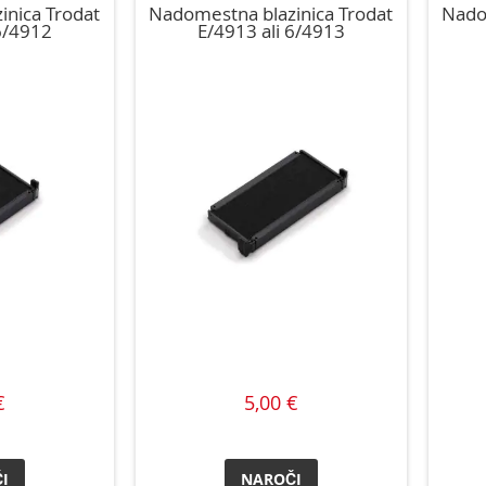
inica Trodat
Nadomestna blazinica Trodat
Nado
6/4912
E/4913 ali 6/4913
€
5,00 €
I
NAROČI