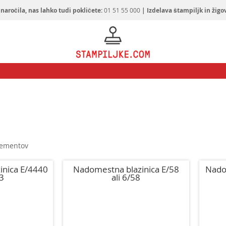
naročila, nas lahko tudi pokličete:
01 51 55 000
| Izdelava štampiljk in žigo
ementov
inica E/4440
Nadomestna blazinica E/58
Nado
53
ali 6/58