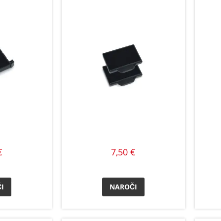
€
7,50 €
I
NAROČI