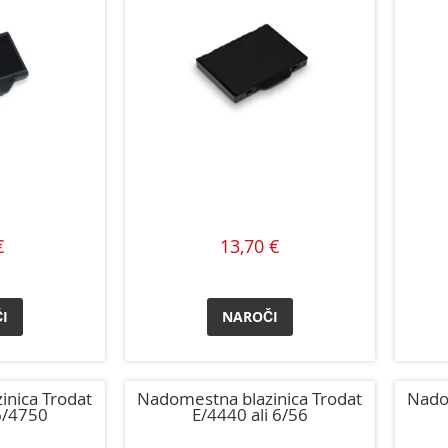
€
13,70 €
I
NAROČI
inica Trodat
Nadomestna blazinica Trodat
Nado
6/4750
E/4440 ali 6/56