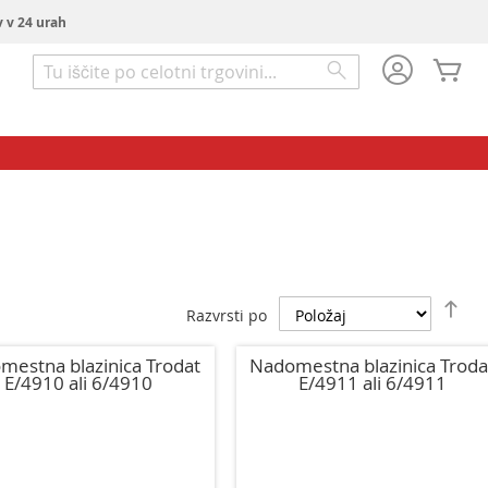
v v 24 urah
Mo
Iskanje
Iskanje
Na
Razvrsti po
pa
sm
mestna blazinica Trodat
Nadomestna blazinica Troda
E/4910 ali 6/4910
E/4911 ali 6/4911