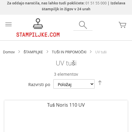
Za oddajo naročila, nas lahko tudi pokličete:
01 51 55 000
| Izdelava
štampiljk in žigov v 24 urah
Preskoči
na
Iskanje
Mo
vsebino
Domov
ŠTAMPILJKE
TUŠI IN PRIPOMOČKI
UV tuši
UV tuši
3
elementov
Nastavi
Razvrsti po
padajočo
smer
Tuš Noris 110 UV