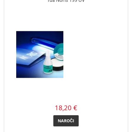
Tuš Noris 199 UV
18,20 €
NAROČI