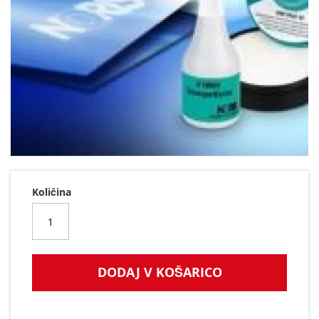
Preskoči
na
začetek
Količina
galerije
slik
DODAJ V KOŠARICO