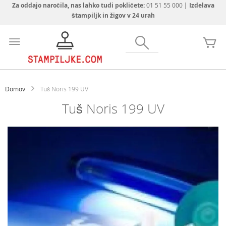
Za oddajo naročila, nas lahko tudi pokličete:
01 51 55 000
| Izdelava
štampiljk in žigov v 24 urah
Preskoči
na
Iskanje
Mo
vsebino
Domov
Tuš Noris 199 UV
Tuš Noris 199 UV
Preskoči
na
konec
galerije
slik