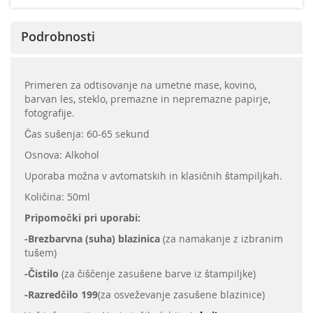
Podrobnosti
Primeren za odtisovanje na umetne mase, kovino,
barvan les, steklo, premazne in nepremazne papirje,
fotografije.
Čas sušenja: 60-65 sekund
Osnova: Alkohol
Uporaba možna v avtomatskih in klasičnih štampiljkah.
Količina: 50ml
Pripomočki pri uporabi:
-Brezbarvna (suha) blazinica
(za namakanje z izbranim
tušem)
-Čistilo
(za čiščenje zasušene barve iz štampiljke)
-Razredčilo 199
(za osveževanje zasušene blazinice)