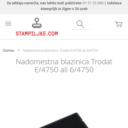
Za oddajo naročila, nas lahko tudi pokličete:
01 51 55 000
| Izdelava
štampiljk in žigov v 24 urah
Preskoči
na
Iskanje
Mo
vsebino
Domov
Nadomestna blazinica Trodat E/4750 ali 6/4750
Nadomestna blazinica Trodat
E/4750 ali 6/4750
Preskoči
na
konec
galerije
slik