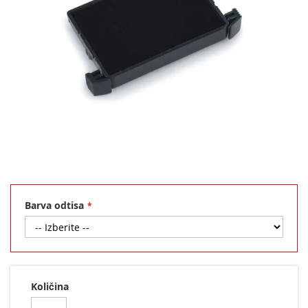
Preskoči
na
začetek
Barva odtisa
galerije
slik
Količina