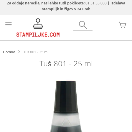
Za oddajo naročila, nas lahko tudi pokličete:
01 51 55 000
| Izdelava
štampiljk in žigov v 24 urah
Preskoči
na
Iskanje
Mo
vsebino
Domov
Tuš 801 - 25 ml
Tuš 801 - 25 ml
Preskoči
na
konec
galerije
slik