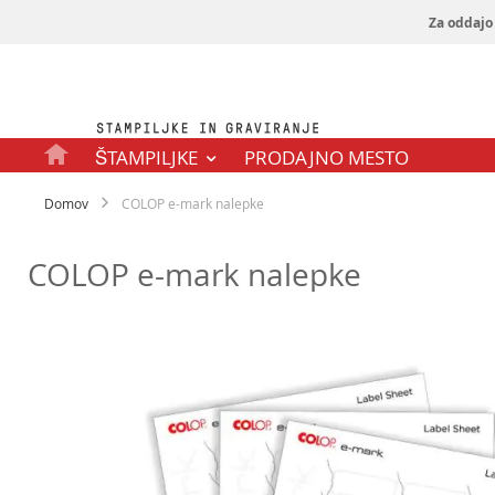
Za oddajo 
Preskoči
na
vsebino
ŠTAMPILJKE
PRODAJNO MESTO
Domov
COLOP e-mark nalepke
COLOP e-mark nalepke
Preskoči
na
konec
galerije
slik