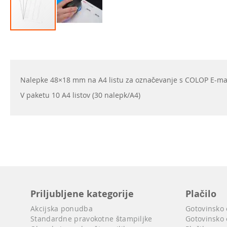
Preskoči
na
začetek
galerije
slik
Nalepke 48×18 mm na A4 listu za označevanje s COLOP E-mar
V paketu 10 A4 listov (30 nalepk/A4)
Priljubljene kategorije
Plačilo
Akcijska ponudba
Gotovinsko
Standardne pravokotne štampiljke
Gotovinsko 