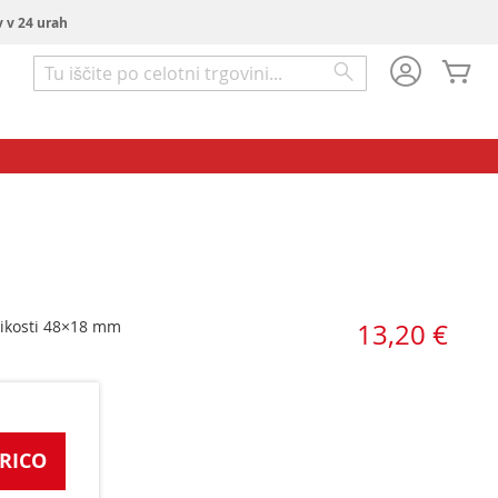
v v 24 urah
Mo
Iskanje
Iskanje
likosti 48×18 mm
13,20 €
RICO