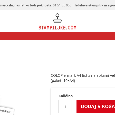
naročila, nas lahko tudi pokličete:
01 51 55 000
| Izdelava štampiljk in žigo
COLOP e-mark A4 list z nalepkami ve
(paket=10×A4)
Količina
DODAJ V KOŠA