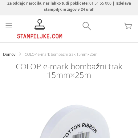
Za oddajo naročila, nas lahko tudi pokličete:
01 51 55 000
| Izdelava
štampiljk in žigov v 24 urah
Preskoči
na
Iskanje
Mo
vsebino
Domov
COLOP e-mark bombažni trak 15mm×25m
COLOP e-mark bombažni trak
15mm×25m
Preskoči
na
konec
galerije
slik