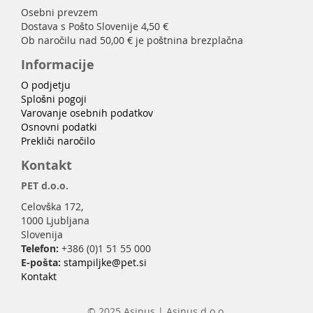
Osebni prevzem
Dostava s Pošto Slovenije 4,50 €
Ob naročilu nad 50,00 € je poštnina brezplačna
Informacije
O podjetju
Splošni pogoji
Varovanje osebnih podatkov
Osnovni podatki
Prekliči naročilo
Kontakt
PET d.o.o.
Celovška 172,
1000 Ljubljana
Slovenija
Telefon:
+386 (0)1 51 55 000
E-pošta:
stampiljke@pet.si
Kontakt
© 2025 Asinus | Asinus d.o.o.