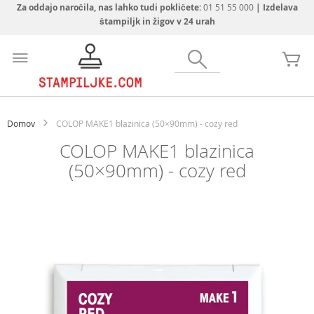
Za oddajo naročila, nas lahko tudi pokličete:
01 51 55 000
| Izdelava
štampiljk in žigov v 24 urah
Preskoči
na
Iskanje
Mo
vsebino
Domov
COLOP MAKE1 blazinica (50×90mm) - cozy red
COLOP MAKE1 blazinica
(50×90mm) - cozy red
Preskoči
na
konec
galerije
slik