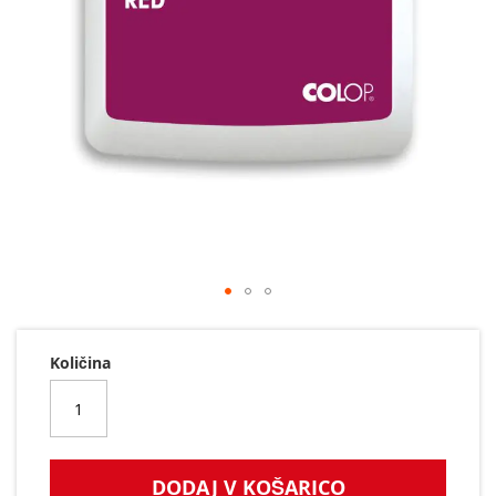
Preskoči
na
začetek
Količina
galerije
slik
DODAJ V KOŠARICO