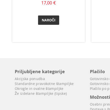
17,00 €
NAROČI
Priljubljene kategorije
Plačilo
Akcijska ponudba
Gotovinsko
Standardne pravokotne štampiljke
Gotovinsko 
Okrogle in ovalne štampiljke
Plačilo po 
Že izdelane štampiljke (tipske)
Možnost
Osebni pre
Dostava s P