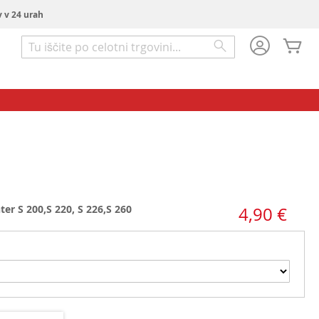
v v 24 urah
Mo
Iskanje
Iskanje
ter S 200,
S 220, S 226,
S 260
4,90 €