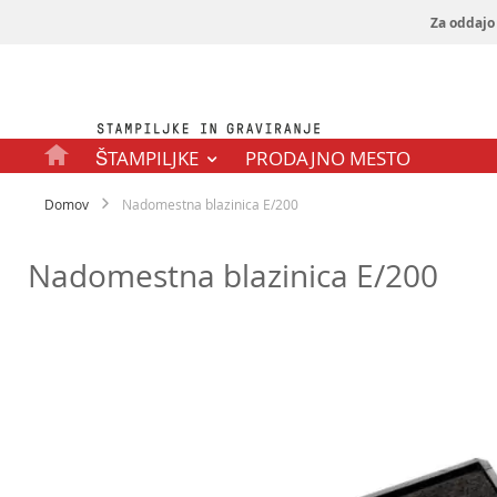
Za oddajo 
Preskoči
na
vsebino
ŠTAMPILJKE
PRODAJNO MESTO
Domov
Nadomestna blazinica E/200
Nadomestna blazinica E/200
Preskoči
na
konec
galerije
slik