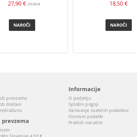
27,90 €
18,50 €
29,90 €
NAROČI
NAROČI
Informacije
 ob prevzemu
O podjetju
ob dostavi
Splošni pogoji
predračunu
Varovanje osebnih podatkov
Osnovni podatki
i prevzema
Prekliči naročilo
vzem
ošto Slovenije 4,50 €