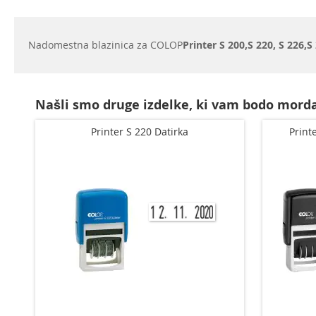
začetek
galerije
slik
Nadomestna blazinica za COLOP
Printer S 200,
S 220, S 226,
S
Našli smo druge izdelke, ki vam bodo morda
Printer S 220 Datirka
Print