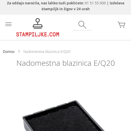
Za oddajo naročila, nas lahko tudi pokličete:
01 51 55 000
| Izdelava
štampiljk in žigov v 24 urah
Preskoči
na
Iskanje
Mo
vsebino
Domov
Nadomestna blazinica E/Q20
Nadomestna blazinica E/Q20
Preskoči
na
konec
galerije
slik