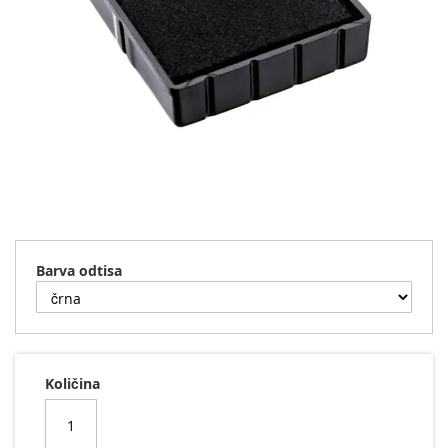
Preskoči
na
začetek
Barva odtisa
galerije
slik
Količina