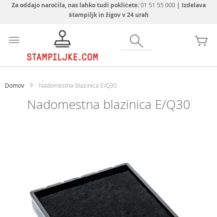
Za oddajo naročila, nas lahko tudi pokličete:
01 51 55 000
| Izdelava
štampiljk in žigov v 24 urah
Preskoči
na
Iskanje
Mo
vsebino
Domov
Nadomestna blazinica E/Q30
Nadomestna blazinica E/Q30
Preskoči
na
konec
galerije
slik