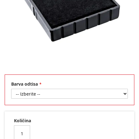
Preskoči
na
začetek
Barva odtisa
galerije
slik
Količina