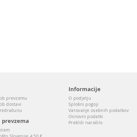
Informacije
 ob prevzemu
O podjetju
ob dostavi
Splošni pogoji
predračunu
Varovanje osebnih podatkov
Osnovni podatki
i prevzema
Prekliči naročilo
vzem
ošto Slovenije 4,50 €