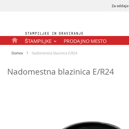
Za oddajo 
Preskoči
na
vsebino
ŠTAMPILJKE
PRODAJNO MESTO
Domov
Nadomestna blazinica E/R24
Nadomestna blazinica E/R24
Preskoči
na
konec
galerije
slik