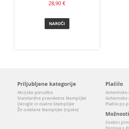
28,90 €
NAROČI
Priljubljene kategorije
Plačilo
Akcijska ponudba
Gotovinsko
Standardne pravokotne štampiljke
Gotovinsko 
Okrogle in ovalne štampiljke
Plačilo po 
Že izdelane štampiljke (tipske)
Možnost
Osebni pre
Dostava s P