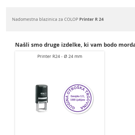
začetek
galerije
slik
Nadomestna blazinica za COLOP
Printer R 24
Našli smo druge izdelke, ki vam bodo morda
Printer R24 - Ø 24 mm