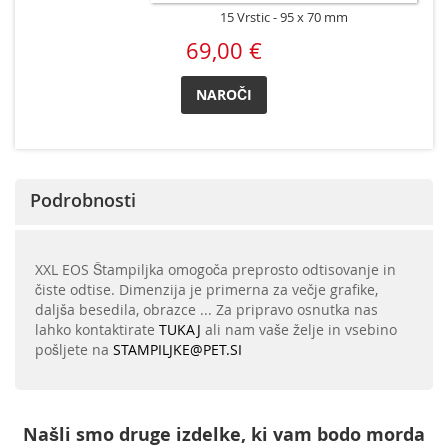
15 Vrstic
95 x 70 mm
69,00 €
NAROČI
Podrobnosti
XXL EOS Štampiljka omogoča preprosto odtisovanje in
čiste odtise. Dimenzija je primerna za večje grafike,
daljša besedila, obrazce ... Za pripravo osnutka nas
lahko kontaktirate
TUKAJ
ali nam vaše želje in vsebino
pošljete na
STAMPILJKE@PET.SI
Našli smo druge izdelke, ki vam bodo morda