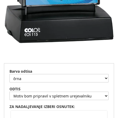
Preskoči
na
začetek
Barva odtisa
galerije
slik
ODTIS
ZA NADALJEVANJE IZBERI OSNUTEK: