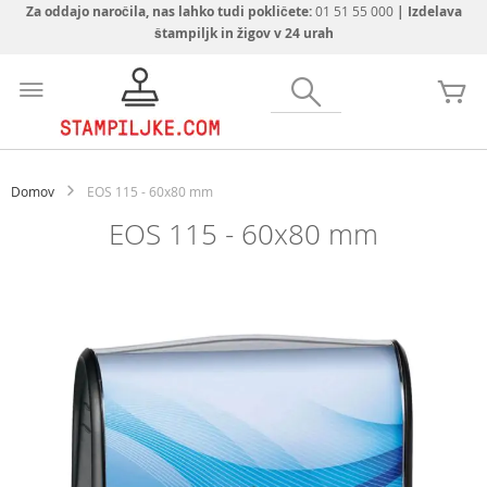
Za oddajo naročila, nas lahko tudi pokličete:
01 51 55 000
| Izdelava
štampiljk in žigov v 24 urah
Preskoči
na
Iskanje
Mo
vsebino
Domov
EOS 115 - 60x80 mm
EOS 115 - 60x80 mm
Preskoči
na
konec
galerije
slik