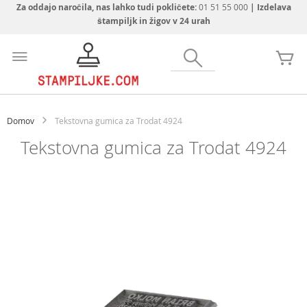
Za oddajo naročila, nas lahko tudi pokličete:
01 51 55 000
| Izdelava
štampiljk in žigov v 24 urah
Preskoči
na
Iskanje
Mo
vsebino
Domov
Tekstovna gumica za Trodat 4924
Tekstovna gumica za Trodat 4924
Preskoči
na
konec
galerije
slik