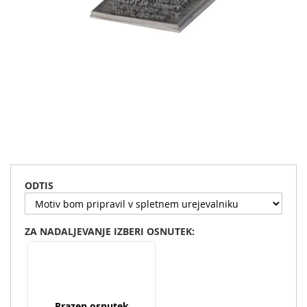
Preskoči
na
začetek
ODTIS
galerije
slik
ZA NADALJEVANJE IZBERI OSNUTEK:
Prazen osnutek