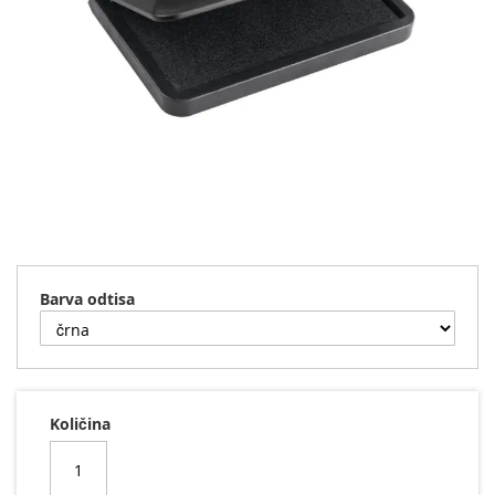
Preskoči
na
začetek
Barva odtisa
galerije
slik
Količina