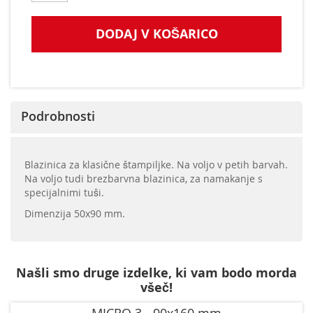
DODAJ V KOŠARICO
Podrobnosti
Blazinica za klasične štampiljke. Na voljo v petih barvah.
Na voljo tudi brezbarvna blazinica, za namakanje s
specijalnimi tuši.
Dimenzija 50x90 mm.
Našli smo druge izdelke, ki vam bodo morda
všeč!