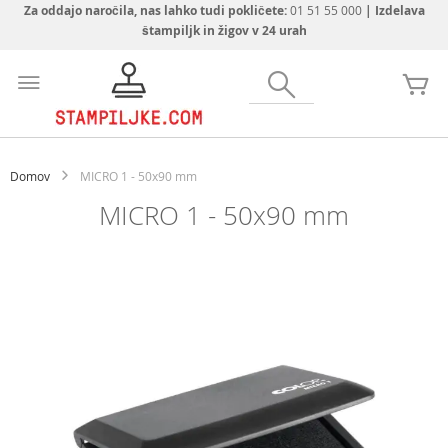
Za oddajo naročila, nas lahko tudi pokličete:
01 51 55 000
| Izdelava
štampiljk in žigov v 24 urah
Preskoči
na
Iskanje
Mo
vsebino
Domov
MICRO 1 - 50x90 mm
MICRO 1 - 50x90 mm
Preskoči
na
konec
galerije
slik