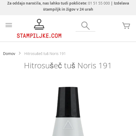
Za oddajo naročila, nas lahko tudi pokličete:
01 51 55 000
| Izdelava
štampiljk in žigov v 24 urah
Preskoči
na
Iskanje
Mo
vsebino
Domov
Hitrosušeč tuš Noris 191
Hitrosušeč tuš Noris 191
Preskoči
na
konec
galerije
slik