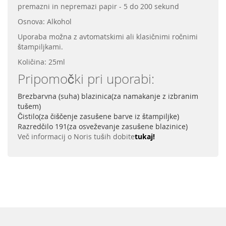
premazni in nepremazi papir - 5 do 200 sekund
Osnova: Alkohol
Uporaba možna z avtomatskimi ali klasičnimi ročnimi
štampiljkami.
Količina: 25ml
Pripomočki pri uporabi:
Brezbarvna (suha) blazinica(za namakanje z izbranim
tušem)
Čistilo(za čiščenje zasušene barve iz štampiljke)
Razredčilo 191(za osveževanje zasušene blazinice)
Več informacij o Noris tuših dobite
tukaj!