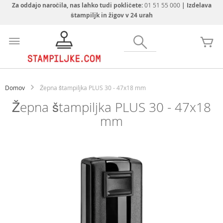
Za oddajo naročila, nas lahko tudi pokličete:
01 51 55 000
| Izdelava
štampiljk in žigov v 24 urah
Preskoči
na
Iskanje
Mo
vsebino
Domov
Žepna štampiljka PLUS 30 - 47x18 mm
Žepna štampiljka PLUS 30 - 47x18
mm
Preskoči
na
konec
galerije
slik