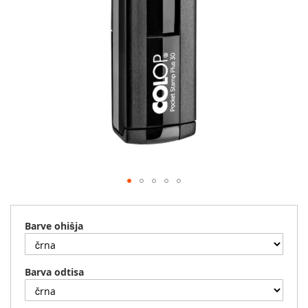
Preskoči
na
začetek
Barve ohišja
galerije
slik
Barva odtisa