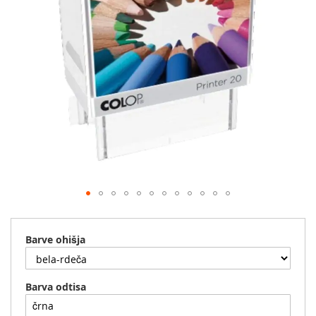
Preskoči
na
začetek
Barve ohišja
galerije
slik
Barva odtisa