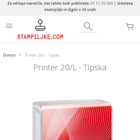
Za oddajo naročila, nas lahko tudi pokličete:
01 51 55 000
| Izdelava
štampiljk in žigov v 24 urah
Preskoči
na
Iskanje
Mo
vsebino
Domov
Printer 20/L - Tipska
Printer 20/L - Tipska
Preskoči
na
konec
galerije
slik