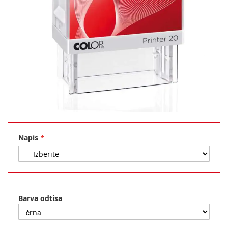
Preskoči
na
začetek
Napis
galerije
slik
Barva odtisa