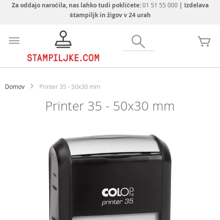
Za oddajo naročila, nas lahko tudi pokličete:
01 51 55 000
| Izdelava
štampiljk in žigov v 24 urah
Preskoči
na
Iskanje
Mo
vsebino
Domov
Printer 35 - 50x30 mm
Printer 35 - 50x30 mm
Preskoči
na
konec
galerije
slik