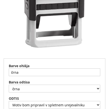
Preskoči
na
začetek
Barve ohišja
galerije
slik
Barva odtisa
ODTIS