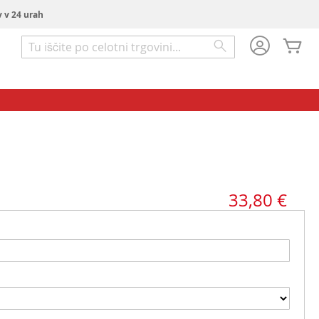
v v 24 urah
Mo
Iskanje
Iskanje
33,80 €