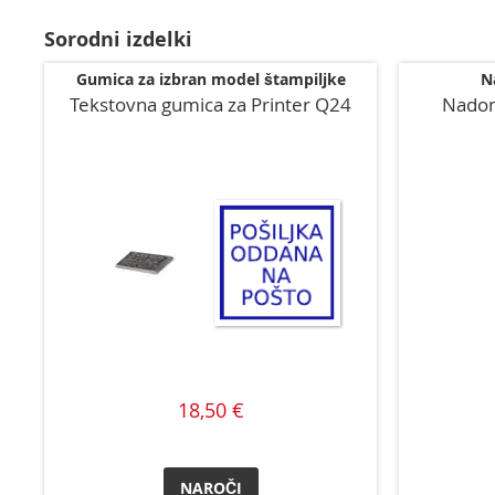
začetek
Sorodni izdelki
galerije
slik
Gumica za izbran model štampiljke
N
Tekstovna gumica za Printer Q24
Nadom
18,50 €
NAROČI