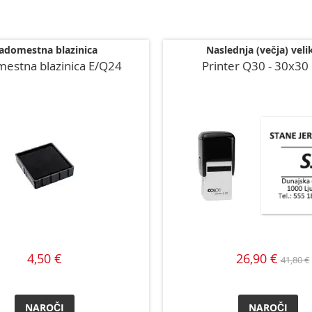
adomestna blazinica
Naslednja (večja) veli
estna blazinica E/Q24
Printer Q30 - 30x3
4,50 €
26,90 €
41,80 €
NAROČI
NAROČI