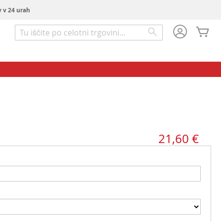
v v 24 urah
Mo
Iskanje
Iskanje
21,60 €