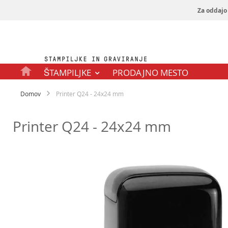
Za oddajo 
Preskoči
na
vsebino
ŠTAMPILJKE
PRODAJNO MESTO
Domov
Printer Q24 - 24x24 mm
Printer Q24 - 24x24 mm
Preskoči
na
konec
galerije
slik