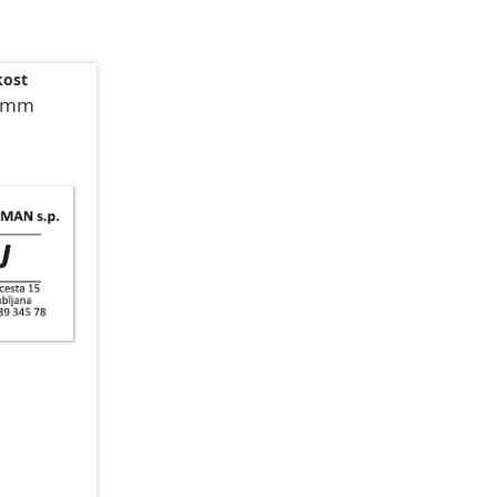
kost
0 mm