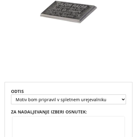
Preskoči
na
začetek
ODTIS
galerije
slik
ZA NADALJEVANJE IZBERI OSNUTEK: