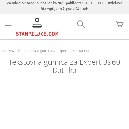
Za oddajo naročila, nas lahko tudi pokličete:
01 51 55 000
| Izdelava
štampiljk in žigov v 24 urah
Preskoči
na
Iskanje
Mo
vsebino
Domov
Tekstovna gumica za Expert 3960 Datirka
Tekstovna gumica za Expert 3960
Datirka
Preskoči
na
konec
galerije
slik