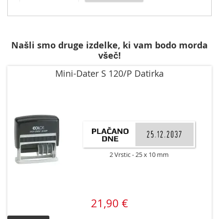
Našli smo druge izdelke, ki vam bodo morda
všeč!
Mini-Dater S 120/P Datirka
2 Vrstic
25 x 10 mm
21,90 €