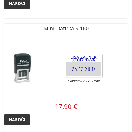
NAROČI
Mini-Datirka S 160
2 Vrstic
25 x 5 mm
17,90 €
NAROČI