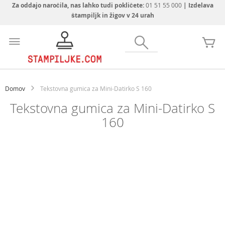
Za oddajo naročila, nas lahko tudi pokličete:
01 51 55 000
| Izdelava
štampiljk in žigov v 24 urah
Preskoči
na
Iskanje
Mo
vsebino
Domov
Tekstovna gumica za Mini-Datirko S 160
Tekstovna gumica za Mini-Datirko S
160
Preskoči
na
konec
galerije
slik