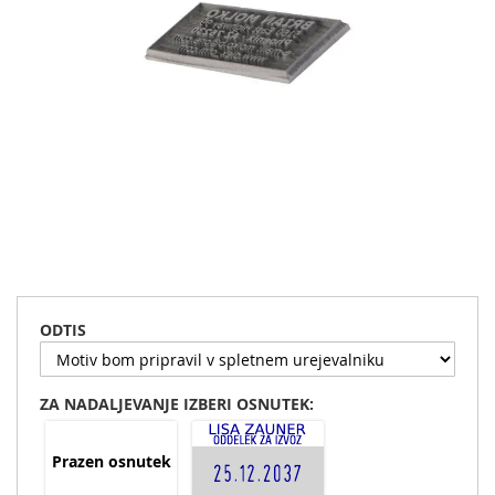
Preskoči
na
začetek
ODTIS
galerije
slik
ZA NADALJEVANJE IZBERI OSNUTEK:
Prazen osnutek