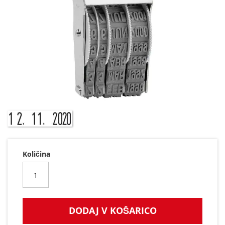
Preskoči
na
začetek
galerije
Količina
slik
DODAJ V KOŠARICO