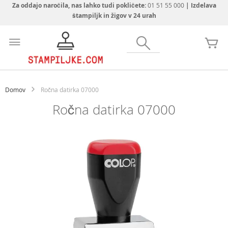
Za oddajo naročila, nas lahko tudi pokličete:
01 51 55 000
| Izdelava
štampiljk in žigov v 24 urah
Preskoči
na
Iskanje
Mo
vsebino
Domov
Ročna datirka 07000
Ročna datirka 07000
Preskoči
na
konec
galerije
slik