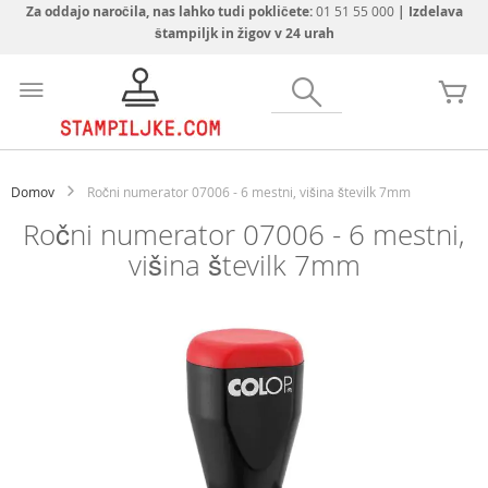
Za oddajo naročila, nas lahko tudi pokličete:
01 51 55 000
| Izdelava
štampiljk in žigov v 24 urah
Preskoči
na
Iskanje
Mo
vsebino
Domov
Ročni numerator 07006 - 6 mestni, višina številk 7mm
Ročni numerator 07006 - 6 mestni,
višina številk 7mm
Preskoči
na
konec
galerije
slik