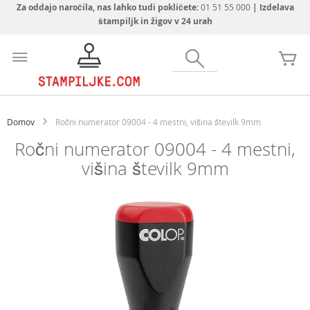
Za oddajo naročila, nas lahko tudi pokličete:
01 51 55 000
| Izdelava
štampiljk in žigov v 24 urah
Preskoči
na
Iskanje
Mo
vsebino
Domov
Ročni numerator 09004 - 4 mestni, višina številk 9mm
Ročni numerator 09004 - 4 mestni,
višina številk 9mm
Preskoči
na
konec
galerije
slik