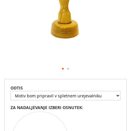
Preskoči
na
začetek
ODTIS
galerije
slik
ZA NADALJEVANJE IZBERI OSNUTEK: