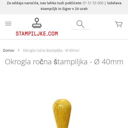
Za oddajo naročila, nas lahko tudi pokličete:
01 51 55 000
| Izdelava
štampiljk in žigov v 24 urah
Preskoči
na
Iskanje
Mo
vsebino
Domov
Okrogla ročna štampiljka - Ø 40mm
Okrogla ročna štampiljka - Ø 40mm
Preskoči
na
konec
galerije
slik